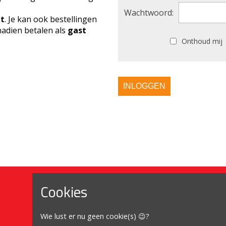
Wachtwoord:
ht
. Je kan ook bestellingen
adien betalen als
gast
Onthoud mij
INLOGGEN
Cookies
Mijn account
Wie lust er nu geen cookie(s) 😉?
Mijn account