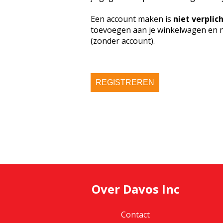
Een account maken is
niet verplic
toevoegen aan je winkelwagen en n
(zonder account).
REGISTREREN
Over Davos Inc
Contact