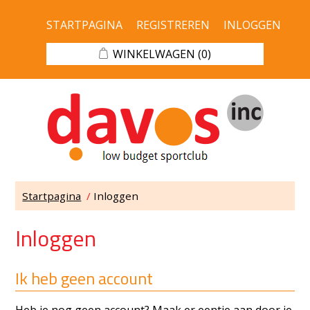
STARTPAGINA
REGISTREREN
INLOGGEN
WINKELWAGEN
(0)
Startpagina
/
Inloggen
Inloggen
Ik heb geen account