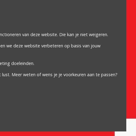
Omdat het moet
Algemene voorwaarden
Cookiebeleid
unctioneren van deze website. Die kan je niet weigeren.
Privacybeleid
nen we deze website verbeteren op basis van jouw
Proclaimer
eting doeleinden.
t lust. Meer weten of wens je je voorkeuren aan te passen?
 5317 | Ondernemingsnummer: 889.656.680