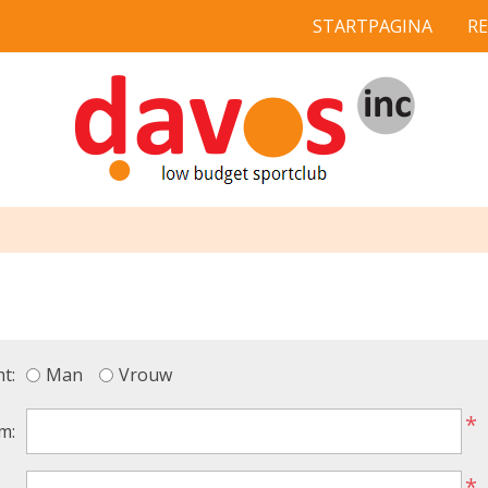
STARTPAGINA
R
t:
Man
Vrouw
*
m:
*