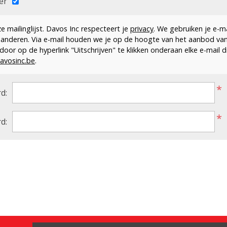
er
 mailinglijst. Davos Inc respecteert je
privacy
. We gebruiken je e-m
 anderen. Via e-mail houden we je op de hoogte van het aanbod va
en door op de hyperlink "Uitschrijven" te klikken onderaan elke e-mail 
avosinc.be
.
*
d:
*
d: