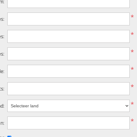
m:
*
s:
*
s:
*
s:
*
e:
*
s:
*
d:
*
n: