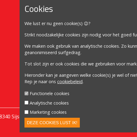
Cookies
Mijn account
Wie lust er nu geen cookie(s) 😉?
Mijn account
Bestellingen
Strikt noodzakelijke cookies zijn nodig voor het goed f
Adressen
We maken ook gebruik van analytische cookies. Zo kun
geanonimiseerd surfgedrag.
Winkelwagen
Tot slot zijn er ook cookies die we gebruiken voor mark
Volg ons
Hieronder kan je aangeven welke cookie(s) je wel of nie
Rep je naar ons
cookiebeleid
.
Functionele cookies
Analytische cookies
Marketing cookies
| 8340 Sijsele/Damme | GSM
0477 76 13 47
| BE61 6528 0018
DEZE COOKIES LUST IK!
Powered by
nopCommerce