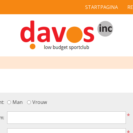
STARTPAGINA
R
t:
Man
Vrouw
*
m:
*