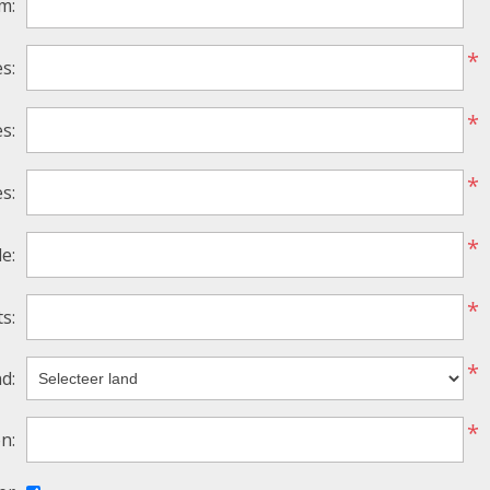
m:
*
s:
*
s:
*
s:
*
e:
*
s:
*
d:
*
n: