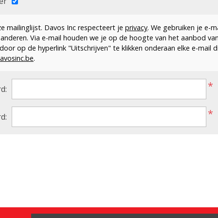
er
 mailinglijst. Davos Inc respecteert je
privacy
. We gebruiken je e-m
 anderen. Via e-mail houden we je op de hoogte van het aanbod va
en door op de hyperlink "Uitschrijven" te klikken onderaan elke e-mail 
avosinc.be
.
*
d:
*
d: