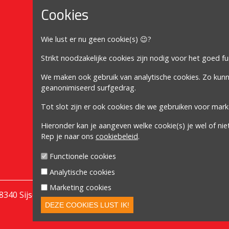
Cookies
Mijn account
Wie lust er nu geen cookie(s) 😉?
Mijn account
Bestellingen
Strikt noodzakelijke cookies zijn nodig voor het goed f
Adressen
We maken ook gebruik van analytische cookies. Zo kun
geanonimiseerd surfgedrag.
Winkelwagen
Tot slot zijn er ook cookies die we gebruiken voor mark
Volg ons
Hieronder kan je aangeven welke cookie(s) je wel of nie
Rep je naar ons
cookiebeleid
.
Functionele cookies
Analytische cookies
Marketing cookies
| 8340 Sijsele/Damme | GSM
0477 76 13 47
| BE61 6528 0018
DEZE COOKIES LUST IK!
Powered by
nopCommerce