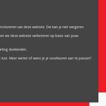
Omdat het moet
Algemene voorwaarden
Cookiebeleid
unctioneren van deze website. Die kan je niet weigeren.
Privacybeleid
nen we deze website verbeteren op basis van jouw
Proclaimer
eting doeleinden.
t lust. Meer weten of wens je je voorkeuren aan te passen?
 5317 | Ondernemingsnummer: 889.656.680