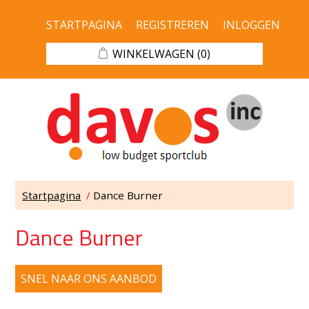
STARTPAGINA
REGISTREREN
INLOGGEN
WINKELWAGEN
(0)
Startpagina
/
Dance Burner
Dance Burner
SNEL NAAR ONS AANBOD