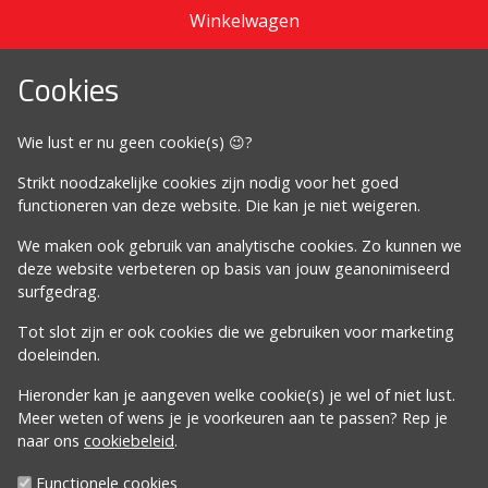
Winkelwagen
Cookies
Omdat het moet
Wie lust er nu geen cookie(s) 😉?
Algemene voorwaarden
Strikt noodzakelijke cookies zijn nodig voor het goed
Cookiebeleid
functioneren van deze website. Die kan je niet weigeren.
Privacybeleid
We maken ook gebruik van analytische cookies. Zo kunnen we
Proclaimer
deze website verbeteren op basis van jouw geanonimiseerd
surfgedrag.
Volg ons
Tot slot zijn er ook cookies die we gebruiken voor marketing
doeleinden.
Hieronder kan je aangeven welke cookie(s) je wel of niet lust.
Meer weten of wens je je voorkeuren aan te passen? Rep je
naar ons
cookiebeleid
.
Davos Inc | Egidius van Bredenestraat 4 | 8340
Functionele cookies