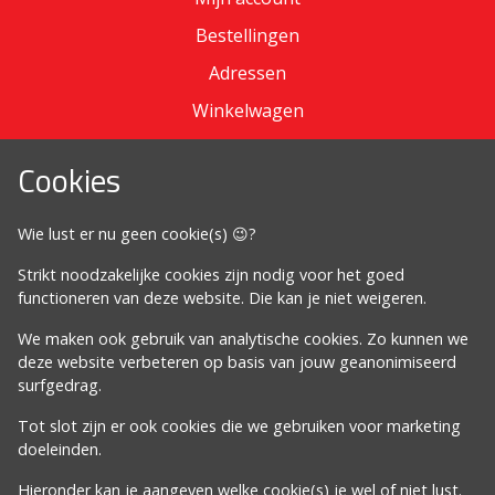
Bestellingen
Adressen
Winkelwagen
Cookies
Omdat het moet
Wie lust er nu geen cookie(s) 😉?
Algemene voorwaarden
Strikt noodzakelijke cookies zijn nodig voor het goed
Cookiebeleid
functioneren van deze website. Die kan je niet weigeren.
Privacybeleid
We maken ook gebruik van analytische cookies. Zo kunnen we
Proclaimer
deze website verbeteren op basis van jouw geanonimiseerd
surfgedrag.
Volg ons
Tot slot zijn er ook cookies die we gebruiken voor marketing
doeleinden.
Hieronder kan je aangeven welke cookie(s) je wel of niet lust.