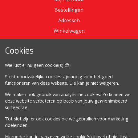
Bestellingen
Adressen
Winkelwagen
Cookies
Omdat het moet
Wie lust er nu geen cookie(s) 😉?
Algemene voorwaarden
Strikt noodzakelijke cookies zijn nodig voor het goed
Cookiebeleid
functioneren van deze website. Die kan je niet weigeren.
Privacybeleid
We maken ook gebruik van analytische cookies. Zo kunnen we
Proclaimer
deze website verbeteren op basis van jouw geanonimiseerd
surfgedrag.
Volg ons
Tot slot zijn er ook cookies die we gebruiken voor marketing
doeleinden.
Hieronder kan je aangeven welke cookie(s) je wel of niet lust.