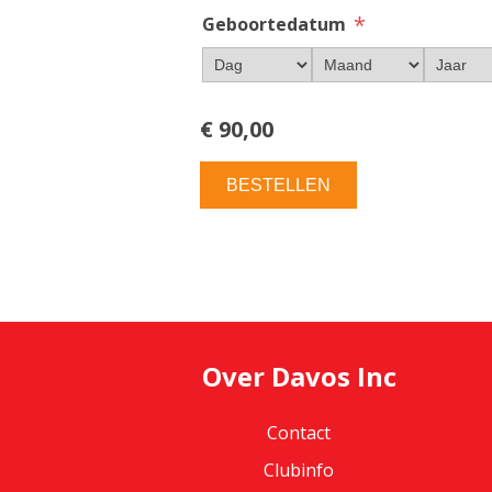
*
Geboortedatum
€ 90,00
BESTELLEN
Over Davos Inc
Contact
Clubinfo