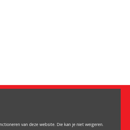
Omdat het moet
Algemene voorwaarden
Cookiebeleid
unctioneren van deze website. Die kan je niet weigeren.