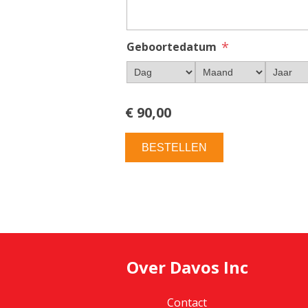
*
Geboortedatum
€ 90,00
BESTELLEN
Over Davos Inc
Contact